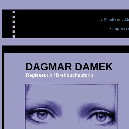
Filmliste
Ak
•
•
impres
•
DAGMAR DAMEK
Regisseurin / Drehbuchautorin