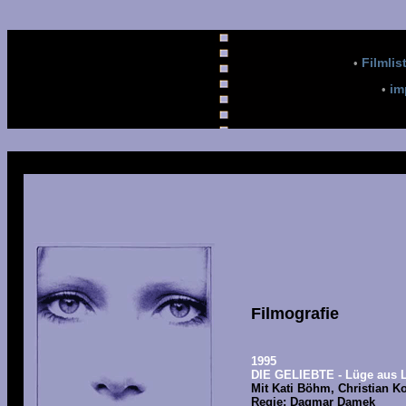
Filmlis
•
im
•
Filmografie
1995
DIE GELIEBTE
- Lüge aus 
Mit Kati Böhm, Christian K
Regie: Dagmar Damek