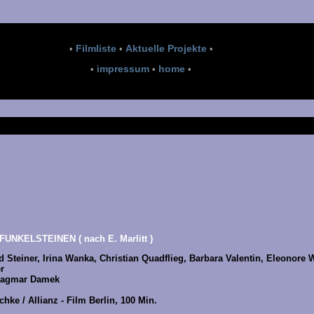
Filmliste
Aktuelle Projekte
•
•
•
impressum
home
•
•
•
RFUNKELSTEINEN
( nach E. Marlitt )
d Steiner, Irina Wanka, Christian Quadflieg, Barbara Valentin, Eleonore 
r
Dagmar Damek
hke / Allianz - Film Berlin, 100 Min.