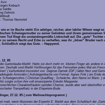
 Aviv
gen Kiebach
Seldte
Gelmini
llrodt
omas Nennstiel
 wie er im Buche steht: Ein adeliger, reicher, aber labiler Witwer wagt es 
tischen Schwiegermutter zu seiner Geliebten und ihrem gemeinsamen 
nem Tod fliegt die unstandesgemäße Liebschaft auf. Die „gute“ Tochter
 zu seinem Recht und Erbe zu verhelfen, was ihr „böser“ Bruder nach a
. Schließlich siegt das Gute. – Happyend.
 12. 85
ie Gartenlaube-Marlitt: Hatte sie doch mehr im kleinen Finger als andere in
inen. Deshalb sind Marlitt Verfilmungen für das Fernsehen jedes Mal ein Fres
einen“ ( karfunkelnd inszeniert von Dagmar Damek ZDF ) labte Herz und Ge
adelsgeile Amtsrätin ( Aufsteigerdrache von Format: Agnes Fink ) am Ende d
es Schwiegersohns ( Christian Quadflieg ; Schwäche, dein Name ist Mann ) d
für sorgte schon ihre voll emanzipierte Enkelin Margarete.
stechlichen Charakterfräulein spröden Charme, wurde aber weit übertroffen 
escheiter Trampelfratz in der Etepetete-Bude.
dinger, 27.12. 85 ( zum Weihnachtsprogramm )
tet matt, wenn Illusionen der Expertin E. Marlitt aus dem Schubfach der „Gart