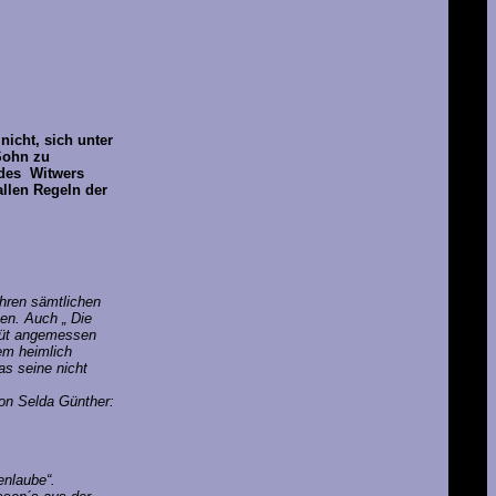
nicht, sich unter
Sohn zu
 des Witwers
llen Regeln der
 ihren sämtlichen
sen. Auch „ Die
müt angemessen
em heimlich
as seine nicht
von Selda Günther:
enlaube“.