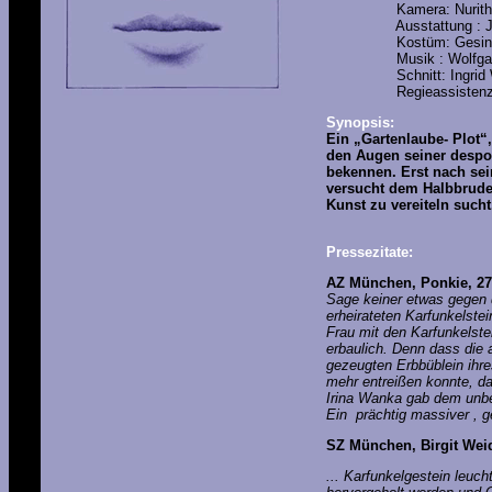
Kamera: Nurith
Ausstattung : Jür
Kostüm: Gesina 
Musik : Wolfgang 
Schnitt: Ingrid Wi
Regieassistenz: Th
Synopsis:
Ein „Gartenlaube- Plot“,
den Augen seiner despo
bekennen. Erst nach sei
versucht dem Halbbruder
Kunst zu vereiteln sucht
Pressezitate:
AZ München, Ponkie, 27.
Sage keiner etwas gegen d
erheirateten Karfunkelste
Frau mit den Karfunkelst
erbaulich. Denn dass die 
gezeugten Erbbüblein ihr
mehr entreißen konnte, da
Irina Wanka gab dem unbe
Ein prächtig massiver , g
SZ München, Birgit Wei
... Karfunkelgestein leuch